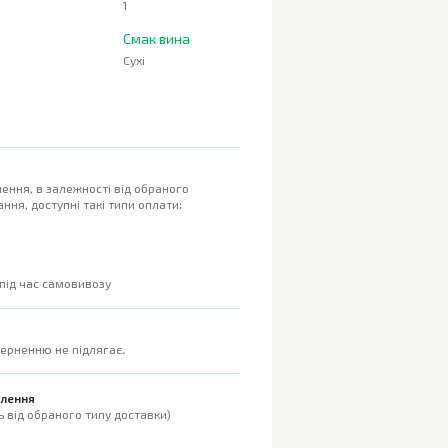
1
Смак вина
Сухі
ення, в залежності від обраного
ння, доступні такі типи оплати:
 під час самовивозу
верненню не підлягає.
влення
 від обраного типу доставки)