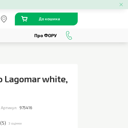
До кошика
Про ФОРУ
0
800
301
230
o Lagomar white
,
Артикул:
975416
(
5
)
3 оцінки