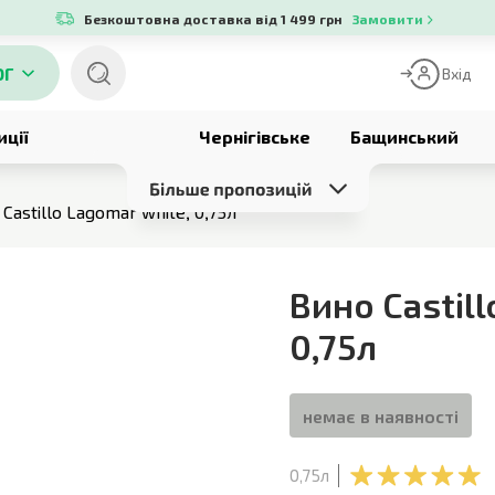
Безкоштовна доставка від 1 499 грн
Замовити
ОГ
Вхід
иції
Чернігівське
Бащинський
Castillo Lagomar white, 0,75л
Вино Castill
0,75л
немає в наявності
0,75л