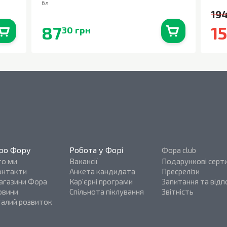
6л
194
87
1
30 грн
0
шт.
В наявності
0
шт.
ро Фору
Робота у Форі
Фора club
то ми
Вакансії
Подарункові серт
онтакти
Анкета кандидата
Пресрелізи
агазини Фора
Кар'єрні програми
Запитання та відпо
овини
Спільнота піклування
Звітність
талий розвиток