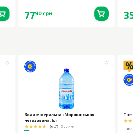
77
3
90 грн
0
шт.
В наявності
0
шт.
Вода мінеральна «Моршинська»
Тіст
негазована
,
6л
(
4.7
)
3 оцінки
300г