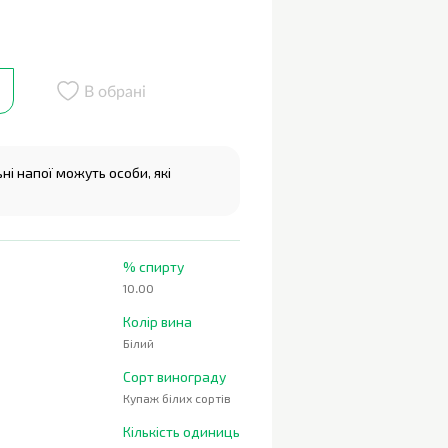
В обрані
і напої можуть особи, які
% спирту
10.00
Колір вина
Білий
Сорт винограду
Купаж білих сортів
Кількість одиниць