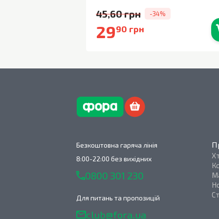
45,60 грн
-34%
29
90 грн
В наявності
П
Безкоштовна гаряча лінія
Х
8:00-22:00 без вихідних
К
0800 301 230
М
Н
С
Для питань та пропозицій
club@fora.ua