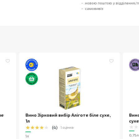
новою поштою у відділення/
самовивіз
ле
Вино Зірковий вибір Аліготе біле сухе
,
Вино
1л
сухе
(
4
)
1 оцінка
0,75л
1л