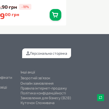
80г
,90 грн
-18%
59
90
00 грн
90 грн
В наявності
0
шт.
Персональна сторінка
Інші акції
ифікати
Зворотній зв'язок
Онлайн замовлення
віді
Правила інтернет-продажу
Політика конфіденційності
Замовлення для бізнесу (B2B)
Куточок Споживача