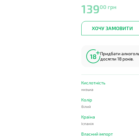
139
00 грн
ХОЧУ ЗАМОВИТИ
Придбати алкогольн
досягли 18 років.
Кислотність
низька
Колір
білий
Країна
Іспанія
Власний імпорт