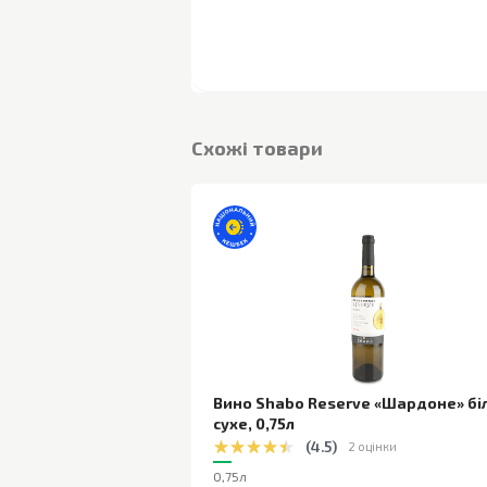
Cхожі товари
Вино Shabo Reserve «Шардоне» бі
сухе
,
0,75л
(
4.5
)
2 оцінки
0,75л