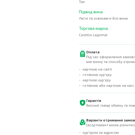
Так
Підвид вина
Легкі та освіжаючі білі вина
Торгова марка
Castillo Lagomar
Оплата
Під час оформлення замовл
магазину та способу отрима
карткою на сайті
готівкою кур'єру
карткою кур'єру
готівкою або карткою на касі
Гарантія
Якісний товар обміну та по
Варіанти отримання замо
(асортимент може різнитись
кур'єром за адресою