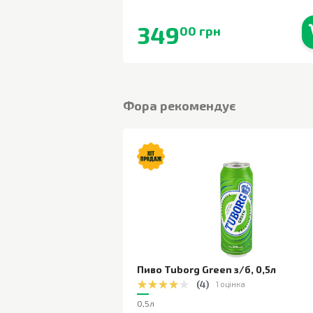
349
00 грн
В наявності
Фора рекомендує
Пиво Tuborg Green з/б
,
0,5л
(
4
)
1 оцінка
0,5л