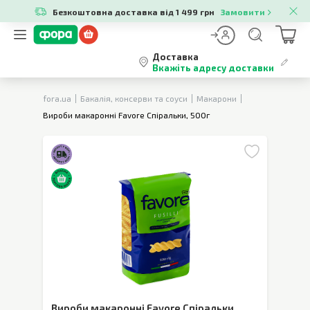
Безкоштовна доставка від 1 499 грн
Замовити
Доставка
Вкажіть адресу доставки
fora.ua
Бакалія, консерви та соуси
Макарони
Вироби макаронні Favore Спіральки, 500г
Вироби макаронні Favore Спіральки
,