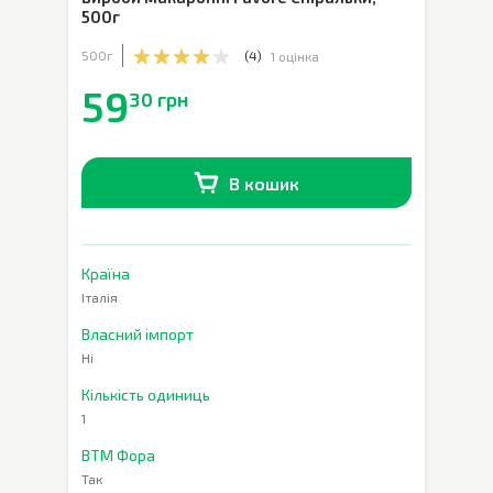
500г
500г
(
4
)
1 оцінка
59
30 грн
В кошик
В наявності
0
шт.
Країна
Італія
Власний імпорт
Ні
Кількість одиниць
1
ВТМ Фора
Так