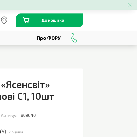
До кошика
Про ФОРУ
0
800
301
230
 «Ясенсвіт»
ові С1
,
10шт
Артикул:
809640
(
5
)
2 оцінки