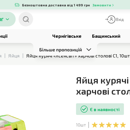
Безкоштовна доставка від 1 499 грн
Замовити
ОГ
Вхід
иції
Чернігівське
Бащинський
я
Яйця
Яйця курячі «Ясенсвіт» харчові столові С1, 10шт
Яйця курячі
харчові стол
Є в наявності
10шт