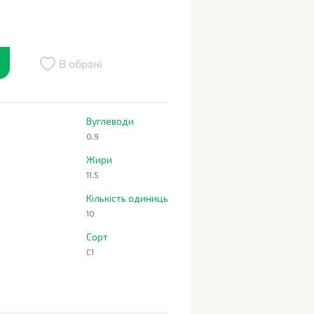
В обрані
Вуглеводи
0.9
Жири
11.5
Кількість одиниць
10
Сорт
С1