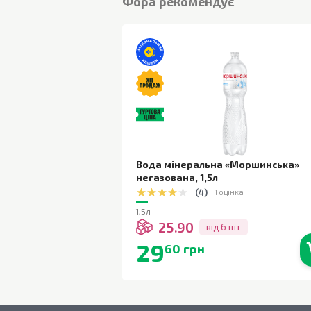
Фора рекомендує
Вода мінеральна «Моршинська»
негазована
,
1,5л
(
4
)
1 оцінка
1,5л
25.90
від 6 шт
29
60 грн
В наявності