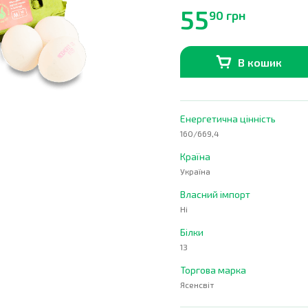
55
90 грн
В кошик
В наявності
0
шт.
Енергетична цінність
160/669,4
Країна
Україна
Власний імпорт
Ні
Білки
13
Торгова марка
Ясенсвіт