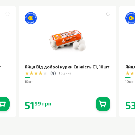
т
Яйця Від доброї курки Свіжість С1
,
10шт
Яйця
(
4
)
1 оцінка
10шт
10шт
51
5
99 грн
0
шт.
В наявності
0
шт.