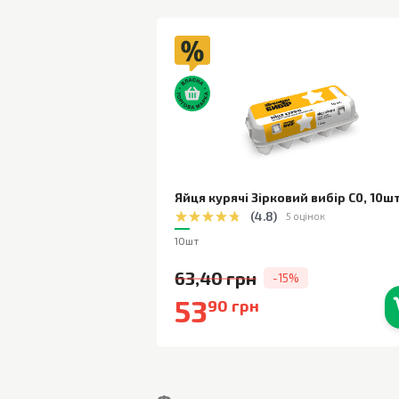
Яйця курячі Зірковий вибір С0
,
10ш
(
4.8
)
5 оцінок
10шт
63,40 грн
-15%
53
90 грн
В наявності