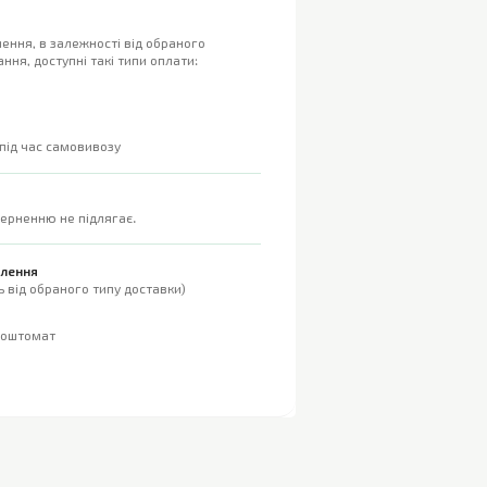
ення, в залежності від обраного
ння, доступні такі типи оплати:
 під час самовивозу
верненню не підлягає.
влення
 від обраного типу доставки)
поштомат