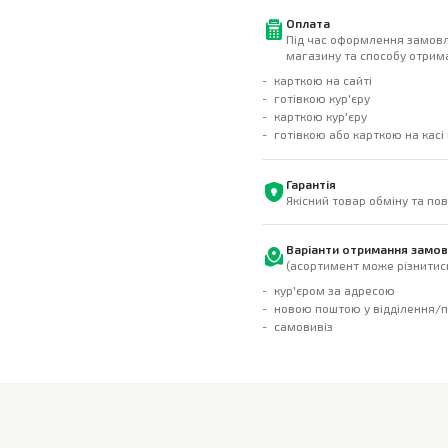
Оплата
Під час оформлення замовл
магазину та способу отрима
карткою на сайті
готівкою кур'єру
карткою кур'єру
готівкою або карткою на касі
Гарантія
Якісний товар обміну та по
Варіанти отримання замо
(асортимент може різнитись
кур'єром за адресою
новою поштою у відділення/
самовивіз