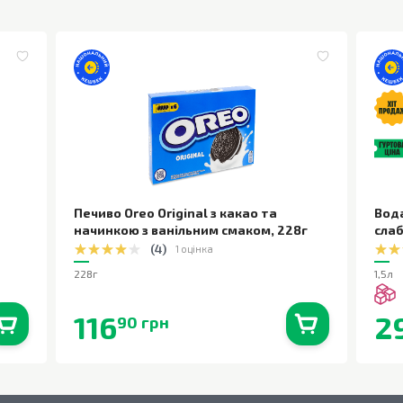
Печиво Oreo Original з какао та
Вод
начинкою з ванільним смаком
,
228г
сла
(
4
)
1 оцінка
228г
1,5л
116
2
90 грн
0
шт.
В наявності
0
шт.