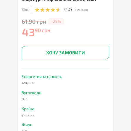
10шт
(
4.7
)
3 оцінки
61,90 грн
-29%
43
90 грн
ХОЧУ ЗАМОВИТИ
Енергетична цінність
128/537
Вуглеводи
0.7
Країна
Україна
Жири