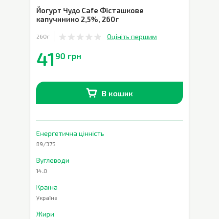
Йогурт Чудо Cafe Фісташкове
капучинино 2,5%
,
260г
Оцініть першим
260г
41
90 грн
В кошик
В наявності
0
шт.
Енергетична цінність
89/375
Вуглеводи
14.0
Країна
Україна
Жири