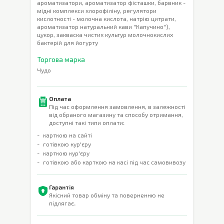
ароматизатори, ароматизатор фісташки, барвник -
мідні комплекси хлорофіліну, регулятори
кислотності - молочна кислота, натрію цитрати,
ароматизатор натуральний кави "Капучино"),
цукор, закваска чистих культур молочнокислих
бактерій для йогурту
Торгова марка
Чудо
Оплата
Під час оформлення замовлення, в залежності
від обраного магазину та способу отримання,
доступні такі типи оплати:
карткою на сайті
готівкою кур'єру
карткою кур'єру
готівкою або карткою на касі під час самовивозу
Гарантія
Якісний товар обміну та поверненню не
підлягає.