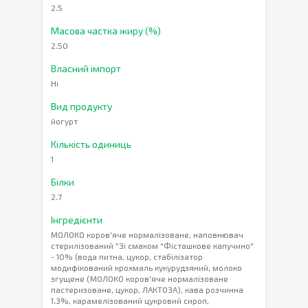
2.5
Масова частка жиру (%)
2.50
Власний імпорт
Ні
Вид продукту
йогурт
Кількість одиниць
1
Білки
2.7
Інгредієнти
МОЛОКО коров'яче нормалізоване, наповнювач
стерилізований "Зі смаком "Фісташкове капучино"
- 10% (вода питна, цукор, стабілізатор
модифікований крохмаль кукурудзяний, молоко
згущене (МОЛОКО коров'яче нормалізоване
пастеризоване, цукор, ЛАКТОЗА), кава розчинна
1.3%, карамелізований цукровий сироп,