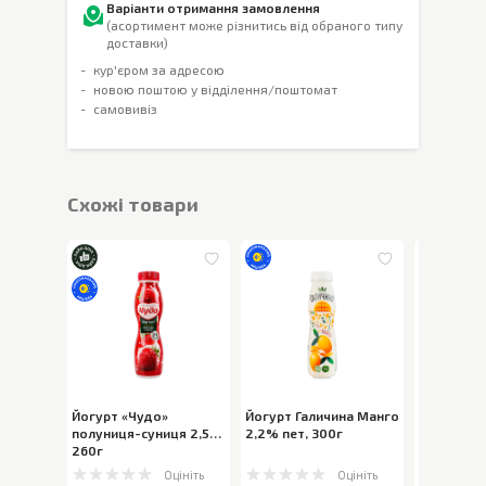
Варіанти отримання замовлення
(асортимент може різнитись від обраного типу
доставки)
кур'єром за адресою
новою поштою у відділення/поштомат
самовивіз
Cхожі товари
Йогурт «Чудо»
Йогурт Галичина Манго
Йогурт «Ч
полуниця-суниця 2,5%
,
2,2% пет
,
300г
абрикос 2
260г
Оцініть
Оцініть