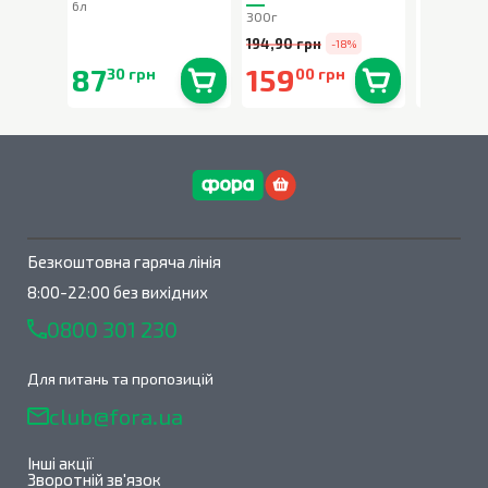
6л
80г
300г
194,90 грн
-18%
87
159
90
30 грн
00 грн
90 
В наявності
0
шт.
В наявності
0
шт.
Безкоштовна гаряча лінія
8:00-22:00 без вихідних
0800 301 230
Для питань та пропозицій
club@fora.ua
Інші акції
Зворотній зв'язок