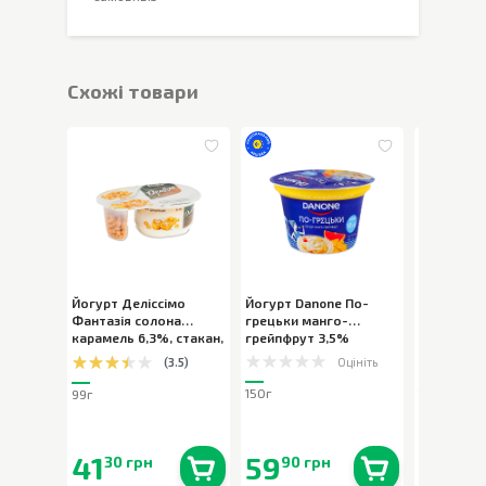
Cхожі товари
Йогурт Деліссімо
Йогурт Danone По-
Йогурт Da
Фантазія солона
грецьки манго-
грецьки г
карамель 6,3%, стакан
,
грейпфрут 3,5%
чипсів шо
99г
стакан
,
150г
Оцініть
(
3.5
)
150г
100г
99г
41
59
58
30 грн
90 грн
50 