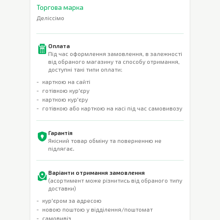
Торгова марка
Деліссімо
Оплата
Під час оформлення замовлення, в залежності
від обраного магазину та способу отримання,
доступні такі типи оплати:
карткою на сайті
готівкою кур'єру
карткою кур'єру
готівкою або карткою на касі під час самовивозу
Гарантія
Якісний товар обміну та поверненню не
підлягає.
Варіанти отримання замовлення
(асортимент може різнитись від обраного типу
доставки)
кур'єром за адресою
новою поштою у відділення/поштомат
самовивіз