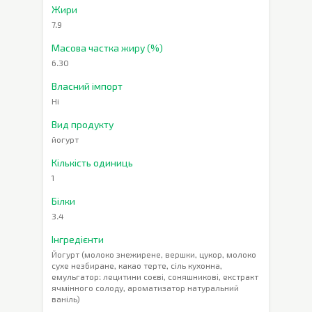
Жири
7.9
Масова частка жиру (%)
6.30
Власний імпорт
Ні
Вид продукту
йогурт
Кількість одиниць
1
Білки
3.4
Інгредієнти
Йогурт (молоко знежирене, вершки, цукор, молоко
сухе незбиране, какао терте, сіль кухонна,
емульгатор: лецитини соєві, соняшникові, екстракт
ячмінного солоду, ароматизатор натуральний
ваніль)