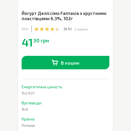
Йогурт Деліссімо Fantasia з хрусткими
пластівцями 6,3%
,
102г
102г
(
4.5
)
2 оцінки
41
30 грн
В кошик
В наявності
0
шт.
Енергетична цінність
152/637
Вуглеводи
16.8
Країна
Польща