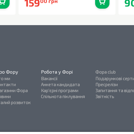
159
9
00 грн
0
шт.
В наявності
0
шт.
ро Фору
Робота у Форі
Фора club
то ми
Вакансії
Подарункові серт
онтакти
Анкета кандидата
Пресрелізи
агазини Фора
Кар'єрні програми
Запитання та відпо
овини
Спільнота піклування
Звітність
талий розвиток