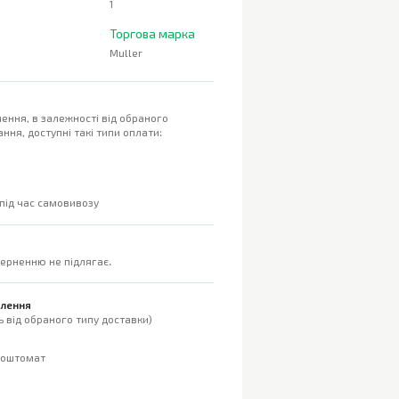
1
Торгова марка
Muller
ення, в залежності від обраного
ння, доступні такі типи оплати:
 під час самовивозу
верненню не підлягає.
влення
 від обраного типу доставки)
поштомат