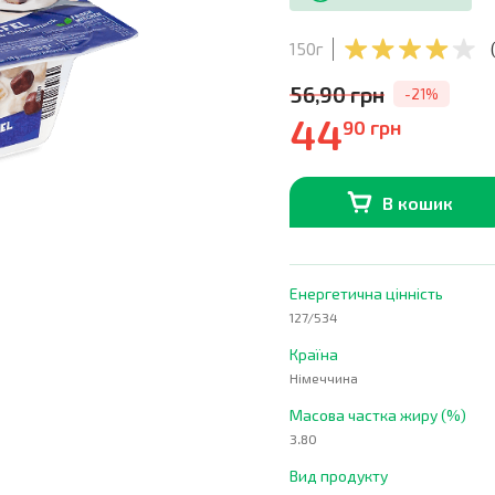
150г
(
56,90 грн
-21%
44
90 грн
В кошик
В наявності
0
шт.
Енергетична цінність
127/534
Країна
Німеччина
Масова частка жиру (%)
3.80
Вид продукту