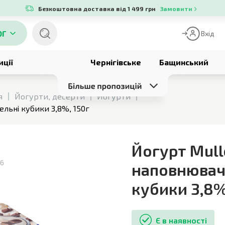
Безкоштовна доставка від 1 499 грн
Замовити
ОГ
Вхід
иції
Чернігівське
Бащинський
я
Йогурти, десерти
Йогурти
льні кубики 3,8%, 150г
Йогурт Mull
26
наповнювач
кубики 3,8
Є в наявності