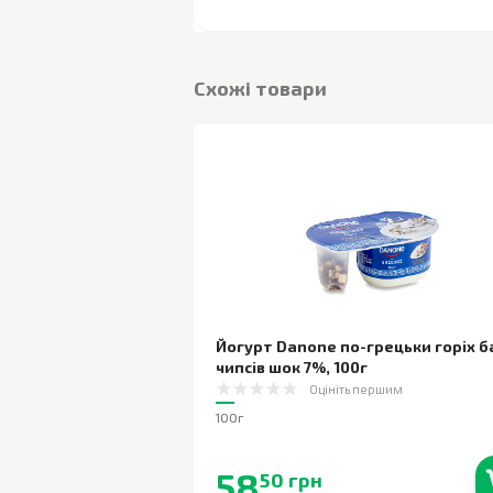
Cхожі товари
Йогурт Danone по-грецьки горіх 
чипсів шок 7%
,
100г
Оцініть першим
100г
58
50 грн