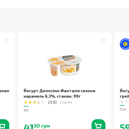
банан
Йогурт Деліссімо Фантазія солона
Йог
карамель 6,3%, стакан
,
99г
гре
(
3.5
)
2 оцінки
150г
99г
41
5
30 грн