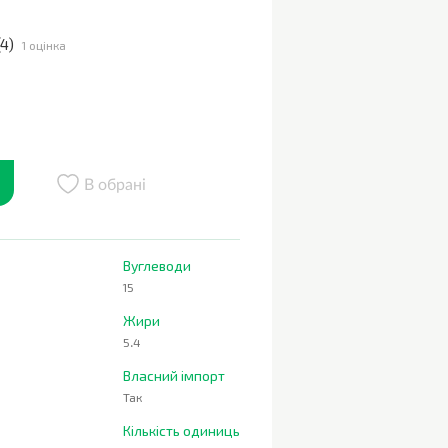
4
)
1 оцінка
В обрані
Вуглеводи
15
Жири
5.4
Власний імпорт
Так
Кількість одиниць