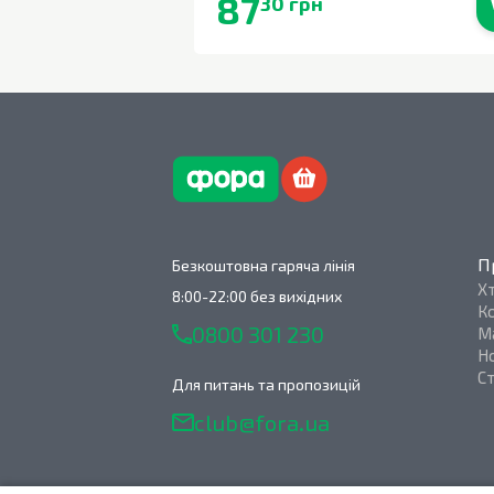
87
30 грн
В наявності
П
Безкоштовна гаряча лінія
Х
8:00-22:00 без вихідних
К
0800 301 230
М
Н
С
Для питань та пропозицій
club@fora.ua