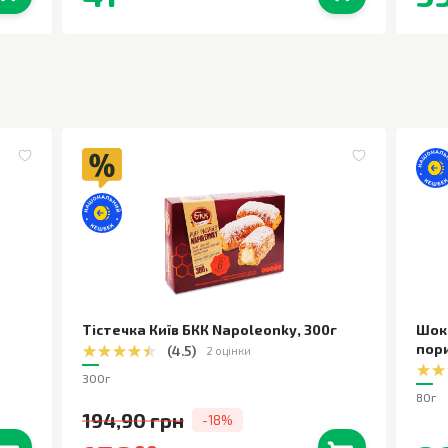
0
шт.
В наявності
0
шт.
Тістечка Київ БКК Napoleonky
,
300г
Шок
пор
(
4.5
)
2 оцінки
300г
80г
194,90 грн
-18%