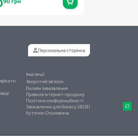
0
43
90 грн
70 грн
В наявності
0
шт.
Персональна сторінка
Інші акції
ифікати
Зворотній зв'язок
Онлайн замовлення
віді
Правила інтернет-продажу
Політика конфіденційності
Замовлення для бізнесу (B2B)
Куточок Споживача