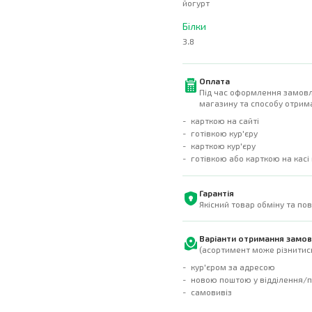
йогурт
Білки
3.8
Оплата
Під час оформлення замовл
магазину та способу отрима
карткою на сайті
готівкою кур'єру
карткою кур'єру
готівкою або карткою на касі
Гарантія
Якісний товар обміну та по
Варіанти отримання замо
(асортимент може різнитись
кур'єром за адресою
новою поштою у відділення/
самовивіз