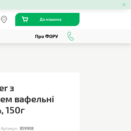
До кошика
Про ФОРУ
0
800
301
230
er з
ем вафельні
%
,
150г
Артикул:
859908