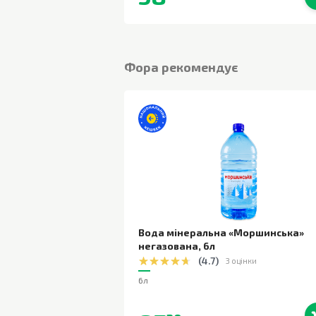
В наявності
Фора рекомендує
Вода мінеральна «Моршинська»
негазована
,
6л
(
4.7
)
3 оцінки
6л