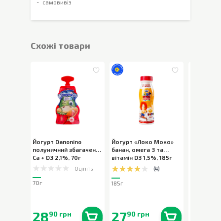
самовивіз
Cхожі товари
Йогурт Danonino
Йогурт «Локо Моко»
Йогурт Da
полуничний збагачений
банан, омега 3 та
полуничн
Ca + D3 2,1%
,
70г
вітамін D3 1,5%
,
185г
Ca + D3 2,
Оцініть
(
4
)
70г
70г
185г
28
27
28
90 грн
90 грн
90 