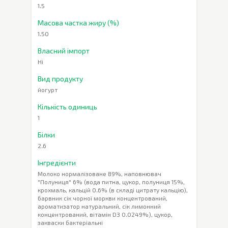
1.5
Масова частка жиру (%)
1.50
Власний імпорт
Ні
Вид продукту
йогурт
Кількість одиниць
1
Білки
2.6
Інгредієнти
Молоко нормалізоване 89%, наповнювач
"Полуниця" 6% (вода питна, цукор, полуниця 15%,
крохмаль, кальцій 0.6% (в складі цитрату кальцію),
барвник сік чорної моркви концентрований,
ароматизатор натуральний, сік лимонний
концентрований, вітамін D3 0.0249%), цукор,
закваски бактеріальні