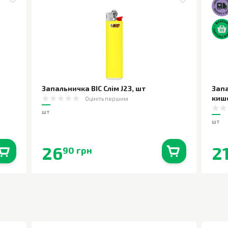
Запальничка BIC Слім J23
,
шт
Зап
киш
Оцініть першим
шт
шт
26
2
90 грн
0
шт.
В наявності
0
шт.