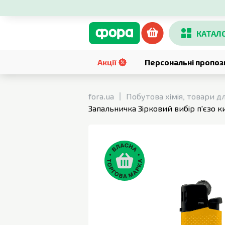
КАТАЛ
Акції
Персональні пропоз
fora.ua
Побутова хімія, товари д
Запальничка Зірковий вибір п'єзо 