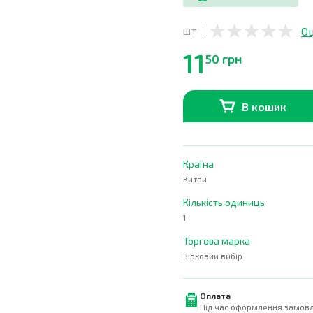
Оц
шт
11
50 грн
В кошик
В наявності
0
шт.
Країна
Китай
Кількість одиниць
1
Торгова марка
Зірковий вибір
Оплата
Під час оформлення замовл