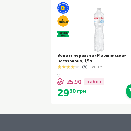
Вода мінеральна «Моршинська»
негазована
,
1,5л
(
4
)
1 оцінка
1,5л
25.90
від 6 шт
29
60 грн
В наявності