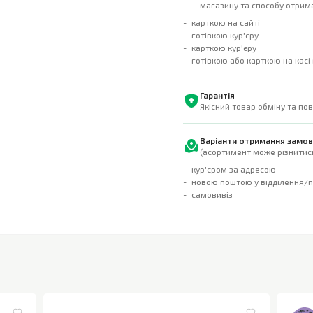
магазину та способу отрима
карткою на сайті
готівкою кур'єру
карткою кур'єру
готівкою або карткою на касі
Гарантія
Якісний товар обміну та по
Варіанти отримання замо
(асортимент може різнитись
кур'єром за адресою
новою поштою у відділення/
самовивіз