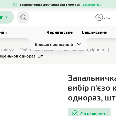
Безкоштовна доставка від 1 499 грн
Замовити
ОГ
Вхід
иції
Чернігівське
Бащинський
ля дому
Хобі та відпочинок
Запальнички, сірники
кишеньков однораз, шт
Запальничк
вибір п'єзо
однораз
,
шт
Є в наявності