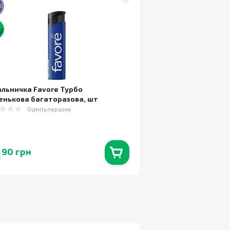
альничка Favore Турбо
енькова багаторазова
,
шт
Оцініть першим
1
90 грн
В наявності
0
шт.