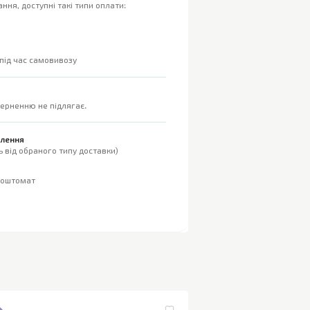
ння, доступні такі типи оплати:
 під час самовивозу
верненню не підлягає.
влення
 від обраного типу доставки)
поштомат