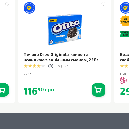
Печиво Oreo Original з какао та
Вод
начинкою з ванільним смаком
,
228г
сла
(
4
)
1 оцінка
228г
1,5л
116
2
90 грн
0
шт.
В наявності
0
шт.