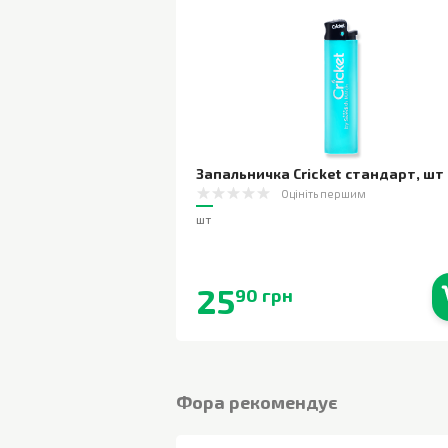
Запальничка Cricket стандарт
,
шт
Оцініть першим
шт
25
90 грн
В наявності
Фора рекомендує