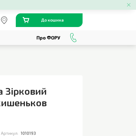
До кошика
Про ФОРУ
0
800
301
230
а Зірковий
 кишеньков
Артикул:
1010193