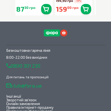
194,90 грн
-18%
87
159
90
30 грн
00 грн
90 
В наявності
0
шт.
В наявності
0
шт.
Безкоштовна гаряча лінія
8:00-22:00 без вихідних
0800 301 230
Для питань та пропозицій
club@fora.ua
Інші акції
Зворотній зв'язок
Онлайн замовлення
Правила інтернет-продажу