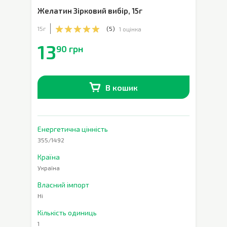
Желатин Зірковий вибір
,
15г
15г
(
5
)
1 оцінка
13
90 грн
В кошик
В наявності
0
шт.
Енергетична цінність
355/1492
Країна
Україна
Власний імпорт
Ні
Кількість одиниць
1