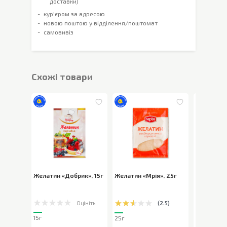
доставки)
кур'єром за адресою
новою поштою у відділення/поштомат
самовивіз
Cхожі товари
Желатин «Добрик»
,
15г
Желатин «Мрія»
,
25г
Желатин D
Оцініть
(
2.5
)
15г
25г
9г