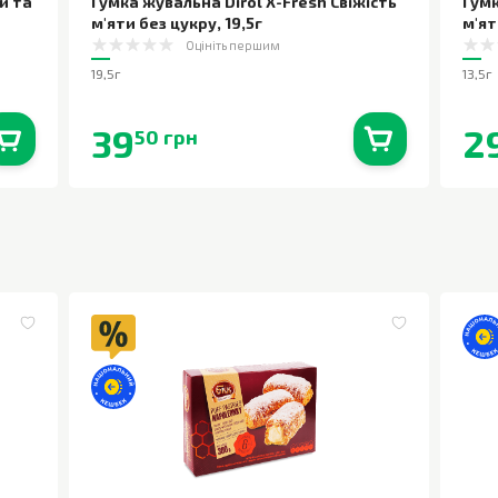
и та
Гумка жувальна Dirol X-Fresh Свіжість
Гумк
м'яти без цукру
,
19,5г
м'ят
Оцініть першим
19,5г
13,5г
39
2
50 грн
0
шт.
В наявності
0
шт.