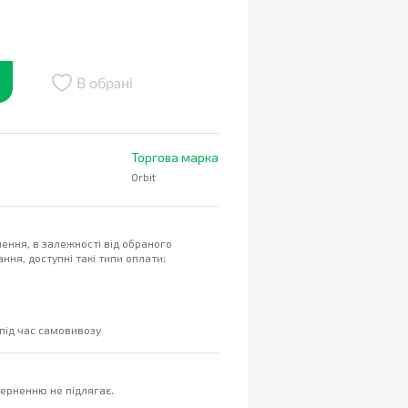
В обрані
Торгова марка
Orbit
ення, в залежності від обраного
ння, доступні такі типи оплати:
 під час самовивозу
верненню не підлягає.