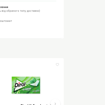
влення
 від обраного типу доставки)
поштомат