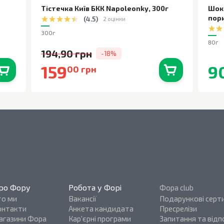
Тістечка Київ БКК Napoleonky
,
300г
Шок
пор
(
4.5
)
2 оцінки
300г
80г
194,90 грн
-18%
159
9
00 грн
0
шт.
В наявності
0
шт.
ро Фору
Робота у Форі
Фора club
то ми
Вакансії
Подарункові серт
онтакти
Анкета кандидата
Пресрелізи
агазини Фора
Кар'єрні програми
Запитання та відпо