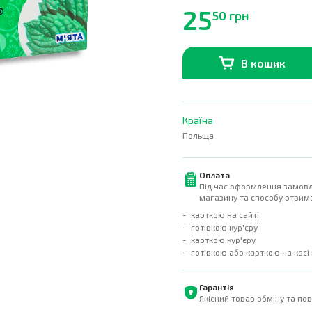
25
50 грн
В кошик
В наявності
0
шт.
Країна
Польща
Оплата
Під час оформлення замовл
магазину та способу отрима
карткою на сайті
готівкою кур'єру
карткою кур'єру
готівкою або карткою на касі
Гарантія
Якісний товар обміну та по