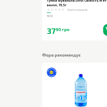
Гумка жувальна Dirol Свіжість м'ят
ванілі
,
19,5г
Оцініть першим
19,5г
37
90 грн
В наявності
Фора рекомендує