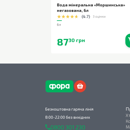
Вода мінеральна «Моршинська»
негазована
,
6л
(
4.7
)
3 оцінки
6л
87
30 грн
В наявності
П
Безкоштовна гаряча лінія
Х
8:00-22:00 без вихідних
К
0800 301 230
М