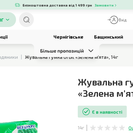
Безкоштовна доставка від 1 499 грн
Замовити
ОГ
Вхід
иції
Чернігівське
Бащинський
одяники
Жувальна гумка Orbit «Зелена м'ята», 14г
Жувальна гу
«Зелена м'я
Є в наявності
О
14г