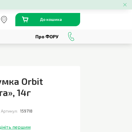
До кошика
Про ФОРУ
0
800
301
230
мка Orbit
та»
,
14г
Артикул:
159718
цініть першим